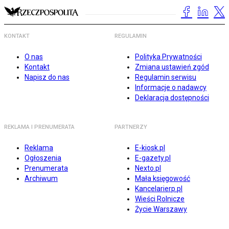
KONTAKT
REGULAMIN
O nas
Polityka Prywatności
Kontakt
Zmiana ustawień zgód
Napisz do nas
Regulamin serwisu
Informacje o nadawcy
Deklaracja dostępności
REKLAMA I PRENUMERATA
PARTNERZY
Reklama
E-kiosk.pl
Ogłoszenia
E-gazety.pl
Prenumerata
Nexto.pl
Archiwum
Mała księgowość
Kancelarierp.pl
Wieści Rolnicze
Życie Warszawy