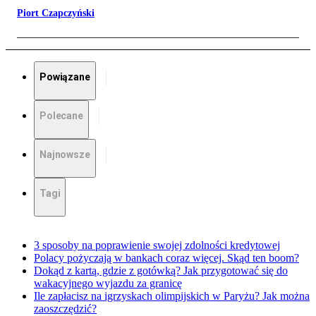
Piort Czapczyński
Powiązane
Polecane
Najnowsze
Tagi
3 sposoby na poprawienie swojej zdolności kredytowej
Polacy pożyczają w bankach coraz więcej. Skąd ten boom?
Dokąd z kartą, gdzie z gotówką? Jak przygotować się do
wakacyjnego wyjazdu za granicę
Ile zapłacisz na igrzyskach olimpijskich w Paryżu? Jak można
zaoszczędzić?