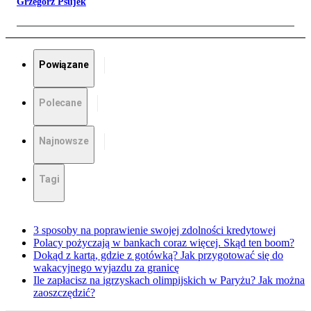
Grzegorz Psujek
Powiązane
Polecane
Najnowsze
Tagi
3 sposoby na poprawienie swojej zdolności kredytowej
Polacy pożyczają w bankach coraz więcej. Skąd ten boom?
Dokąd z kartą, gdzie z gotówką? Jak przygotować się do
wakacyjnego wyjazdu za granicę
Ile zapłacisz na igrzyskach olimpijskich w Paryżu? Jak można
zaoszczędzić?