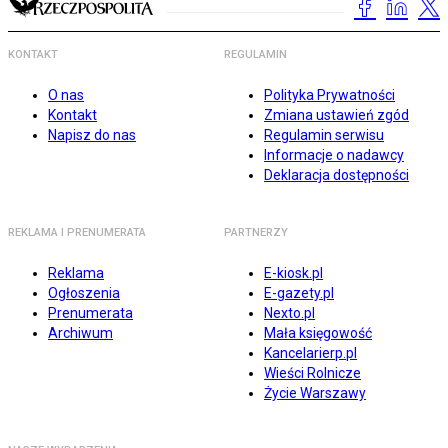
KONTAKT
REGULAMIN
O nas
Polityka Prywatności
Kontakt
Zmiana ustawień zgód
Napisz do nas
Regulamin serwisu
Informacje o nadawcy
Deklaracja dostępności
REKLAMA I PRENUMERATA
PARTNERZY
Reklama
E-kiosk.pl
Ogłoszenia
E-gazety.pl
Prenumerata
Nexto.pl
Archiwum
Mała księgowość
Kancelarierp.pl
Wieści Rolnicze
Życie Warszawy