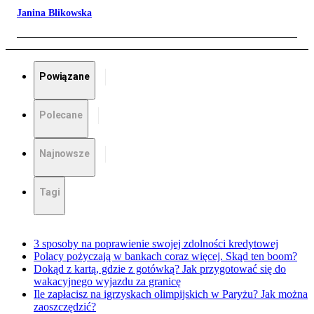
Janina Blikowska
Powiązane
Polecane
Najnowsze
Tagi
3 sposoby na poprawienie swojej zdolności kredytowej
Polacy pożyczają w bankach coraz więcej. Skąd ten boom?
Dokąd z kartą, gdzie z gotówką? Jak przygotować się do
wakacyjnego wyjazdu za granicę
Ile zapłacisz na igrzyskach olimpijskich w Paryżu? Jak można
zaoszczędzić?