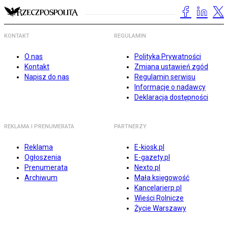
KONTAKT
REGULAMIN
O nas
Polityka Prywatności
Kontakt
Zmiana ustawień zgód
Napisz do nas
Regulamin serwisu
Informacje o nadawcy
Deklaracja dostępności
REKLAMA I PRENUMERATA
PARTNERZY
Reklama
E-kiosk.pl
Ogłoszenia
E-gazety.pl
Prenumerata
Nexto.pl
Archiwum
Mała księgowość
Kancelarierp.pl
Wieści Rolnicze
Życie Warszawy