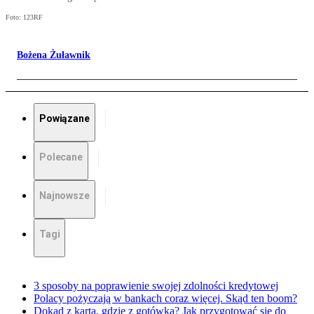
Foto: 123RF
Bożena Żuławnik
Powiązane
Polecane
Najnowsze
Tagi
3 sposoby na poprawienie swojej zdolności kredytowej
Polacy pożyczają w bankach coraz więcej. Skąd ten boom?
Dokąd z kartą, gdzie z gotówką? Jak przygotować się do