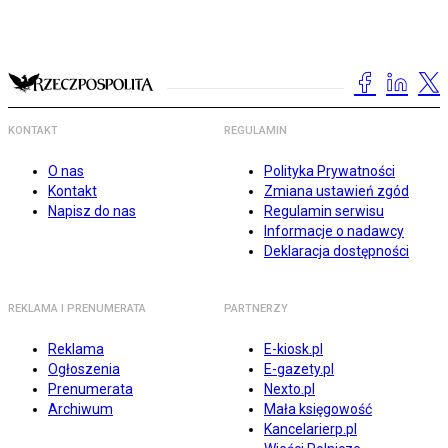
KONTAKT
REGULAMIN
O nas
Polityka Prywatności
Kontakt
Zmiana ustawień zgód
Napisz do nas
Regulamin serwisu
Informacje o nadawcy
Deklaracja dostępności
REKLAMA I PRENUMERATA
PARTNERZY
Reklama
E-kiosk.pl
Ogłoszenia
E-gazety.pl
Prenumerata
Nexto.pl
Archiwum
Mała księgowość
Kancelarierp.pl