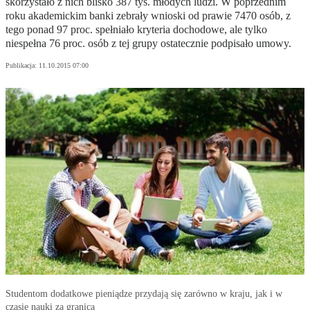
skorzystało z nich blisko 387 tys. młodych ludzi. W poprzednim
roku akademickim banki zebrały wnioski od prawie 7470 osób, z
tego ponad 97 proc. spełniało kryteria dochodowe, ale tylko
niespełna 76 proc. osób z tej grupy ostatecznie podpisało umowy.
Publikacja:
11.10.2015 07:00
Studentom dodatkowe pieniądze przydają się zarówno w kraju, jak i w
czasie nauki za granicą