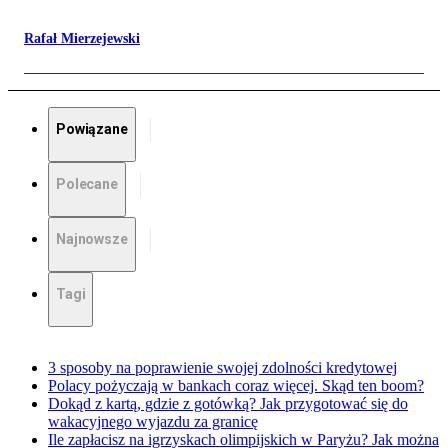
Rafał Mierzejewski
Powiązane
Polecane
Najnowsze
Tagi
3 sposoby na poprawienie swojej zdolności kredytowej
Polacy pożyczają w bankach coraz więcej. Skąd ten boom?
Dokąd z kartą, gdzie z gotówką? Jak przygotować się do
wakacyjnego wyjazdu za granicę
Ile zapłacisz na igrzyskach olimpijskich w Paryżu? Jak można