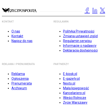
KONTAKT
REGULAMIN
O nas
Polityka Prywatności
Kontakt
Zmiana ustawień zgód
Napisz do nas
Regulamin serwisu
Informacje o nadawcy
Deklaracja dostępności
REKLAMA I PRENUMERATA
PARTNERZY
Reklama
E-kiosk.pl
Ogłoszenia
E-gazety.pl
Prenumerata
Nexto.pl
Archiwum
Mała księgowość
Kancelarierp.pl
Wieści Rolnicze
Życie Warszawy