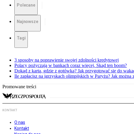
Polecane
Najnowsze
Tagi
3 sposoby na poprawienie swojej zdolności kredytowej
Polacy pożyczają w bankach coraz więcej. Skąd ten boom?
Dokąd z kartą, gdzie z gotówką? Jak przygotować się do waka
Ile zapłacisz na igrzyskach olimpijskich w Paryżu? Jak można 
Promowane treści
KONTAKT
O nas
Kontakt