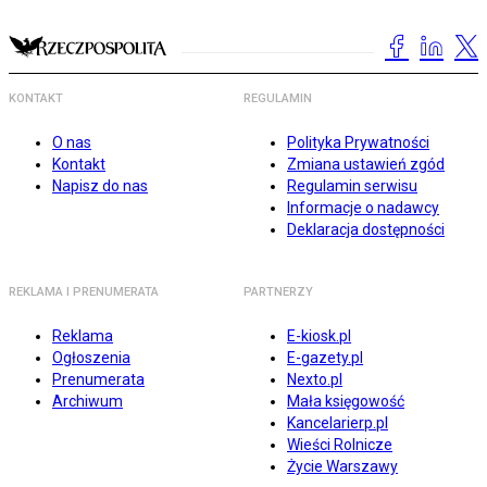
KONTAKT
REGULAMIN
O nas
Polityka Prywatności
Kontakt
Zmiana ustawień zgód
Napisz do nas
Regulamin serwisu
Informacje o nadawcy
Deklaracja dostępności
REKLAMA I PRENUMERATA
PARTNERZY
Reklama
E-kiosk.pl
Ogłoszenia
E-gazety.pl
Prenumerata
Nexto.pl
Archiwum
Mała księgowość
Kancelarierp.pl
Wieści Rolnicze
Życie Warszawy