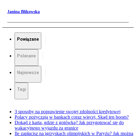
Janina Blikowska
Powiązane
Polecane
Najnowsze
Tagi
3 sposoby na poprawienie swojej zdolności kredytowej
Polacy pożyczają w bankach coraz więcej. Skąd ten boom?
Dokąd z kartą, gdzie z gotówką? Jak przygotować się do
wakacyjnego wyjazdu za granicę
Ile zapłacisz na igrzyskach olimpijskich w Paryżu? Jak można