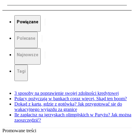
Powiązane
Polecane
Najnowsze
Tagi
3 sposoby na poprawienie swojej zdolności kredytowej
Polacy pożyczają w bankach coraz więcej. Skąd ten boom?
Dokąd z kartą, gdzie z gotówką? Jak przygotować się do
wakacyjnego wyjazdu za granicę
Ile zapłacisz na igrzyskach olimpijskich w Paryżu? Jak można
zaoszczędzić?
Promowane treści