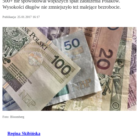
500+ nie spowodował większych spłat zadłużenia Polaków.
Wysokości długów nie zmniejszyło też malejące bezrobocie.
Publikacja:
25.01.2017 16:17
Foto: Bloomberg
Regina Skibińska