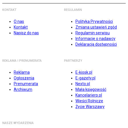
KONTAKT
REGULAMIN
O nas
Polityka Prywatności
Kontakt
Zmiana ustawień zgód
Napisz do nas
Regulamin serwisu
Informacje o nadawcy
Deklaracja dostępności
REKLAMA I PRENUMERATA
PARTNERZY
Reklama
E-kiosk.pl
Ogłoszenia
E-gazety.pl
Prenumerata
Nexto.pl
Archiwum
Mała księgowość
Kancelarierp.pl
Wieści Rolnicze
Życie Warszawy
NASZE WYDARZENIA