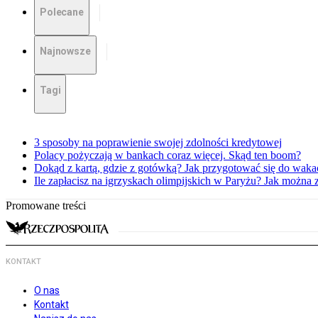
Polecane
Najnowsze
Tagi
3 sposoby na poprawienie swojej zdolności kredytowej
Polacy pożyczają w bankach coraz więcej. Skąd ten boom?
Dokąd z kartą, gdzie z gotówką? Jak przygotować się do waka
Ile zapłacisz na igrzyskach olimpijskich w Paryżu? Jak można 
Promowane treści
KONTAKT
O nas
Kontakt