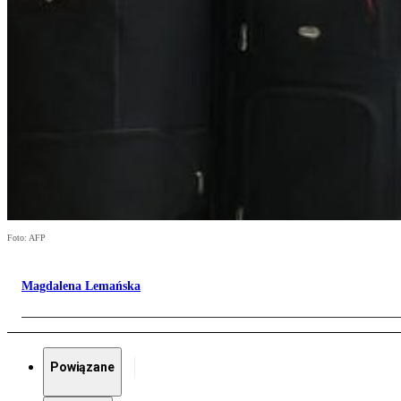
Foto: AFP
Magdalena Lemańska
Powiązane