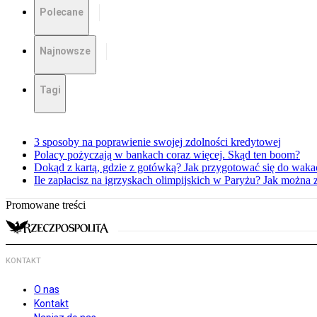
Polecane
Najnowsze
Tagi
3 sposoby na poprawienie swojej zdolności kredytowej
Polacy pożyczają w bankach coraz więcej. Skąd ten boom?
Dokąd z kartą, gdzie z gotówką? Jak przygotować się do waka
Ile zapłacisz na igrzyskach olimpijskich w Paryżu? Jak można 
Promowane treści
KONTAKT
O nas
Kontakt