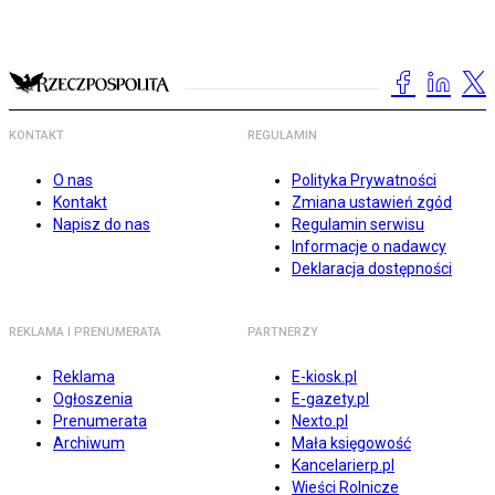
KONTAKT
REGULAMIN
O nas
Polityka Prywatności
Kontakt
Zmiana ustawień zgód
Napisz do nas
Regulamin serwisu
Informacje o nadawcy
Deklaracja dostępności
REKLAMA I PRENUMERATA
PARTNERZY
Reklama
E-kiosk.pl
Ogłoszenia
E-gazety.pl
Prenumerata
Nexto.pl
Archiwum
Mała księgowość
Kancelarierp.pl
Wieści Rolnicze