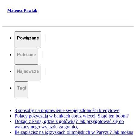
Mateusz Pawlak
Powiązane
Polecane
Najnowsze
Tagi
3 sposoby na poprawienie swojej zdolności kredytowej
Polacy pożyczają w bankach coraz więcej. Skąd ten boom?
Dokąd z kartą, gdzie z gotówką? Jak przygotować się do
wakacyjnego wyjazdu za granicę
Ile zapłacisz na igrzyskach olimpijskich w Paryżu? Jak można