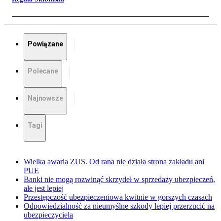
Powiązane
Polecane
Najnowsze
Tagi
Wielka awaria ZUS. Od rana nie działa strona zakładu ani
PUE
Banki nie mogą rozwinąć skrzydeł w sprzedaży ubezpieczeń,
ale jest lepiej
Przestępczość ubezpieczeniowa kwitnie w gorszych czasach
Odpowiedzialność za nieumyślne szkody lepiej przerzucić na
ubezpieczyciela