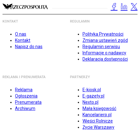
KONTAKT
REGULAMIN
O nas
Polityka Prywatności
Kontakt
Zmiana ustawień zgód
Napisz do nas
Regulamin serwisu
Informacje o nadawcy
Deklaracja dostępności
REKLAMA I PRENUMERATA
PARTNERZY
Reklama
E-kiosk.pl
Ogłoszenia
E-gazety.pl
Prenumerata
Nexto.pl
Archiwum
Mała księgowość
Kancelarierp.pl
Wieści Rolnicze
Życie Warszawy