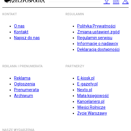
KONTAKT
REGULAMIN
O nas
Polityka Prywatności
Kontakt
Zmiana ustawień zgód
Napisz do nas
Regulamin serwisu
Informacje o nadawcy
Deklaracja dostępności
REKLAMA I PRENUMERATA
PARTNERZY
Reklama
E-kiosk.pl
Ogłoszenia
E-gazety.pl
Prenumerata
Nexto.pl
Archiwum
Mała księgowość
Kancelarierp.pl
Wieści Rolnicze
Życie Warszawy
NASZE WYDARZENIA