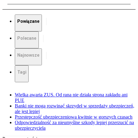
Powiązane
Polecane
Najnowsze
Tagi
Wielka awaria ZUS. Od rana nie działa strona zakładu ani
PUE
Banki nie mogą rozwinąć skrzydeł w sprzedaży ubezpieczeń,
ale jest lepiej
Przestępczość ubezpieczeniowa kwitnie w gorszych czasach
Odpowiedzialność za nieumyślne szkody lepiej przerzucić na
ubezpieczyciela