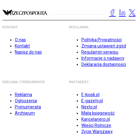
KONTAKT
REGULAMIN
O nas
Polityka Prywatności
Kontakt
Zmiana ustawień zgód
Napisz do nas
Regulamin serwisu
Informacje o nadawcy
Deklaracja dostępności
REKLAMA I PRENUMERATA
PARTNERZY
Reklama
E-kiosk.pl
Ogłoszenia
E-gazety.pl
Prenumerata
Nexto.pl
Archiwum
Mała księgowość
Kancelarierp.pl
Wieści Rolnicze
Życie Warszawy