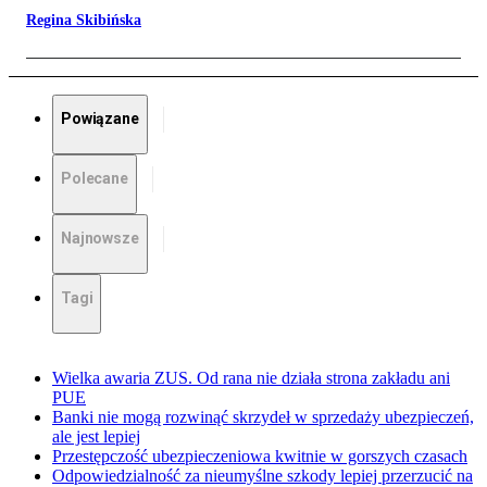
Regina Skibińska
Powiązane
Polecane
Najnowsze
Tagi
Wielka awaria ZUS. Od rana nie działa strona zakładu ani
PUE
Banki nie mogą rozwinąć skrzydeł w sprzedaży ubezpieczeń,
ale jest lepiej
Przestępczość ubezpieczeniowa kwitnie w gorszych czasach
Odpowiedzialność za nieumyślne szkody lepiej przerzucić na