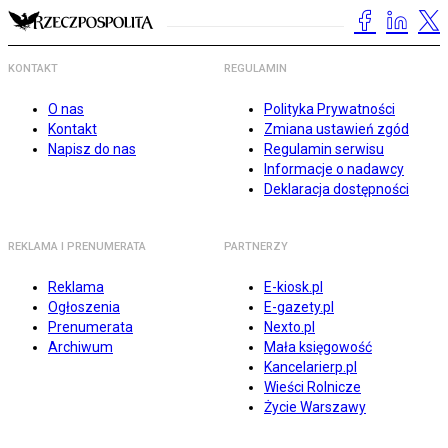
KONTAKT
REGULAMIN
O nas
Polityka Prywatności
Kontakt
Zmiana ustawień zgód
Napisz do nas
Regulamin serwisu
Informacje o nadawcy
Deklaracja dostępności
REKLAMA I PRENUMERATA
PARTNERZY
Reklama
E-kiosk.pl
Ogłoszenia
E-gazety.pl
Prenumerata
Nexto.pl
Archiwum
Mała księgowość
Kancelarierp.pl
Wieści Rolnicze
Życie Warszawy