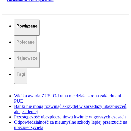
Powiązane
Polecane
Najnowsze
Tagi
Wielka awaria ZUS. Od rana nie działa strona zakładu ani
PUE
Banki nie mogą rozwinąć skrzydeł w sprzedaży ubezpieczeń,
ale jest lepiej
Przestępczość ubezpieczeniowa kwitnie w gorszych czasach
Odpowiedzialność za nieumyślne szkody lepiej przerzucić na
ubezpieczyciela