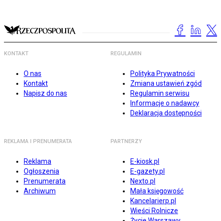
KONTAKT
REGULAMIN
O nas
Polityka Prywatności
Kontakt
Zmiana ustawień zgód
Napisz do nas
Regulamin serwisu
Informacje o nadawcy
Deklaracja dostępności
REKLAMA I PRENUMERATA
PARTNERZY
Reklama
E-kiosk.pl
Ogłoszenia
E-gazety.pl
Prenumerata
Nexto.pl
Archiwum
Mała księgowość
Kancelarierp.pl
Wieści Rolnicze
Życie Warszawy