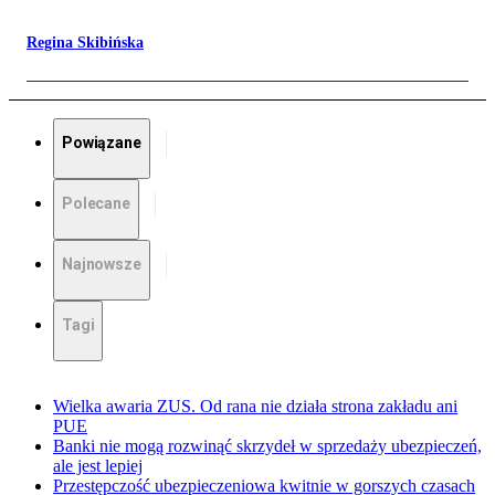
Regina Skibińska
Powiązane
Polecane
Najnowsze
Tagi
Wielka awaria ZUS. Od rana nie działa strona zakładu ani
PUE
Banki nie mogą rozwinąć skrzydeł w sprzedaży ubezpieczeń,
ale jest lepiej
Przestępczość ubezpieczeniowa kwitnie w gorszych czasach