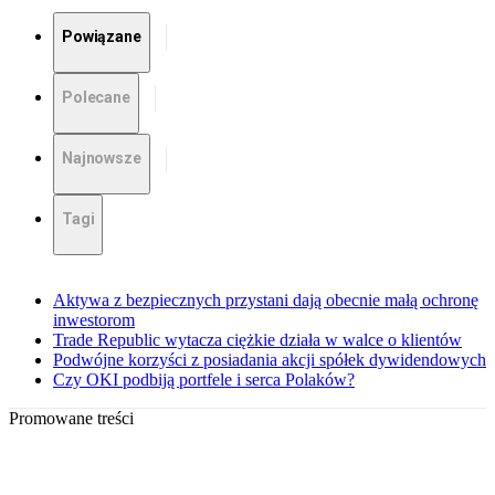
Powiązane
Polecane
Najnowsze
Tagi
Aktywa z bezpiecznych przystani dają obecnie małą ochronę
inwestorom
Trade Republic wytacza ciężkie działa w walce o klientów
Podwójne korzyści z posiadania akcji spółek dywidendowych
Czy OKI podbiją portfele i serca Polaków?
Promowane treści