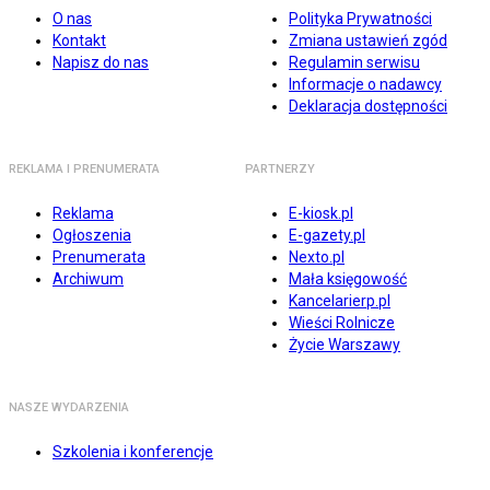
O nas
Polityka Prywatności
Kontakt
Zmiana ustawień zgód
Napisz do nas
Regulamin serwisu
Informacje o nadawcy
Deklaracja dostępności
REKLAMA I PRENUMERATA
PARTNERZY
Reklama
E-kiosk.pl
Ogłoszenia
E-gazety.pl
Prenumerata
Nexto.pl
Archiwum
Mała księgowość
Kancelarierp.pl
Wieści Rolnicze
Życie Warszawy
NASZE WYDARZENIA
Szkolenia i konferencje