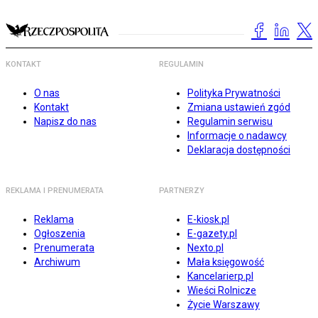
KONTAKT
REGULAMIN
O nas
Polityka Prywatności
Kontakt
Zmiana ustawień zgód
Napisz do nas
Regulamin serwisu
Informacje o nadawcy
Deklaracja dostępności
REKLAMA I PRENUMERATA
PARTNERZY
Reklama
E-kiosk.pl
Ogłoszenia
E-gazety.pl
Prenumerata
Nexto.pl
Archiwum
Mała księgowość
Kancelarierp.pl
Wieści Rolnicze
Życie Warszawy