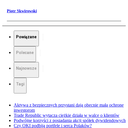
Piotr Skwirowski
Powiązane
Polecane
Najnowsze
Tagi
Aktywa z bezpiecznych przystani dają obecnie małą ochronę
inwestorom
Trade Republic wytacza ciężkie działa w walce o klientów
Podwójne korzyści z posiadania akcji spółek dywidendowych
Czy OKI podbiją portfele i serca Polaków?