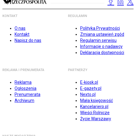
KONTAKT
REGULAMIN
O nas
Polityka Prywatności
Kontakt
Zmiana ustawień zgód
Napisz do nas
Regulamin serwisu
Informacje o nadawcy
Deklaracja dostępności
REKLAMA I PRENUMERATA
PARTNERZY
Reklama
E-kiosk.pl
Ogłoszenia
E-gazety.pl
Prenumerata
Nexto.pl
Archiwum
Mała księgowość
Kancelarierp.pl
Wieści Rolnicze
Życie Warszawy