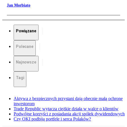
Jan Morbiato
Powiązane
Polecane
Najnowsze
Tagi
Aktywa z bezpiecznych przystani dają obecnie małą ochronę
inwestorom
Trade Republic wytacza ciężkie działa w walce o klientów
Podwójne korzyści z posiadania akcji spółek dywidendowych
Czy OKI podbiją portfele i serca Polaków?