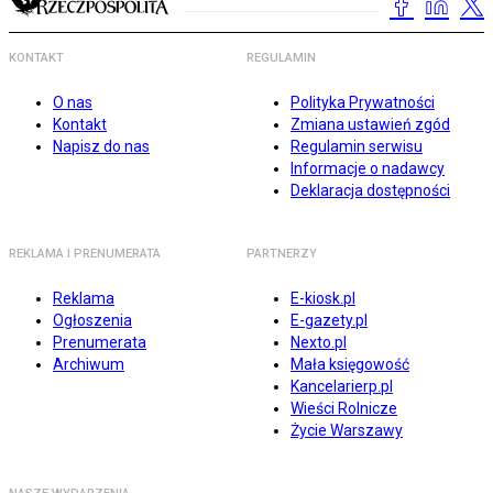
KONTAKT
REGULAMIN
O nas
Polityka Prywatności
Kontakt
Zmiana ustawień zgód
Napisz do nas
Regulamin serwisu
Informacje o nadawcy
Deklaracja dostępności
REKLAMA I PRENUMERATA
PARTNERZY
Reklama
E-kiosk.pl
Ogłoszenia
E-gazety.pl
Prenumerata
Nexto.pl
Archiwum
Mała księgowość
Kancelarierp.pl
Wieści Rolnicze
Życie Warszawy