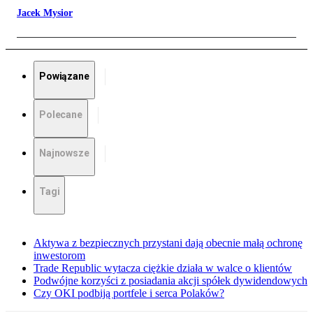
Jacek Mysior
Powiązane
Polecane
Najnowsze
Tagi
Aktywa z bezpiecznych przystani dają obecnie małą ochronę
inwestorom
Trade Republic wytacza ciężkie działa w walce o klientów
Podwójne korzyści z posiadania akcji spółek dywidendowych
Czy OKI podbiją portfele i serca Polaków?