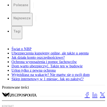
Polecane
Najnowsze
Tagi
Świat o NBP
Ubezpieczenia kupujemy online, ale także u agenta
Jak działa konto oszczędnościowe?
Ochrona wyposażenia i pomoc fachowców
Dom warto ubezpieczyć. Także ten w budowie
Urlop tylko z pewną ochroną
Wyjeżdżasz na wakacje? Nie martw się o swój dom
Sklep internetowy w 1 miesiąc. Jak go założyć?
Promowane treści
KONTAKT