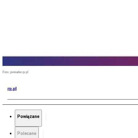
Foto: pieniadze.rp.pl
rp.pl
Powiązane
Polecane