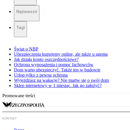
Najnowsze
Tagi
Świat o NBP
Ubezpieczenia kupujemy online, ale także u agenta
Jak działa konto oszczędnościowe?
Ochrona wyposażenia i pomoc fachowców
Dom warto ubezpieczyć. Także ten w budowie
Urlop tylko z pewną ochroną
Wyjeżdżasz na wakacje? Nie martw się o swój dom
Sklep internetowy w 1 miesiąc. Jak go założyć?
Promowane treści
KONTAKT