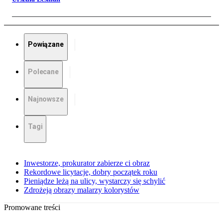
Powiązane
Polecane
Najnowsze
Tagi
Inwestorze, prokurator zabierze ci obraz
Rekordowe licytacje, dobry początek roku
Pieniądze leżą na ulicy, wystarczy się schylić
Zdrożeją obrazy malarzy kolorystów
Promowane treści