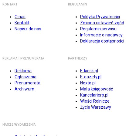
KONTAKT
REGULAMIN
O nas
Polityka Prywatności
Kontakt
Zmiana ustawień zgód
Napisz do nas
Regulamin serwisu
Informacje o nadawcy
Deklaracja dostępności
REKLAMA I PRENUMERATA
PARTNERZY
Reklama
E-kiosk.pl
Ogłoszenia
E-gazety.pl
Prenumerata
Nexto.pl
Archiwum
Mała księgowość
Kancelarierp.pl
Wieści Rolnicze
Życie Warszawy
NASZE WYDARZENIA