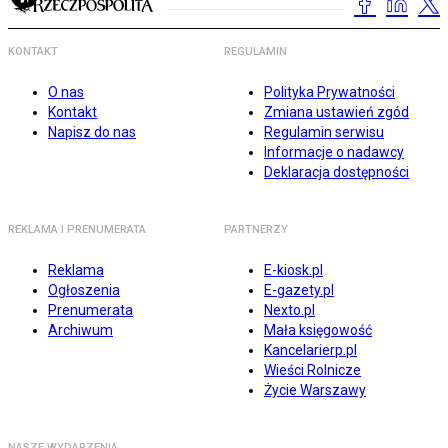
KONTAKT
REGULAMIN
O nas
Polityka Prywatności
Kontakt
Zmiana ustawień zgód
Napisz do nas
Regulamin serwisu
Informacje o nadawcy
Deklaracja dostępności
REKLAMA I PRENUMERATA
PARTNERZY
Reklama
E-kiosk.pl
Ogłoszenia
E-gazety.pl
Prenumerata
Nexto.pl
Archiwum
Mała księgowość
Kancelarierp.pl
Wieści Rolnicze
Życie Warszawy
NASZE WYDARZENIA