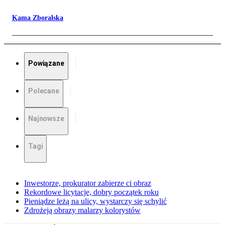
Kama Zboralska
Powiązane
Polecane
Najnowsze
Tagi
Inwestorze, prokurator zabierze ci obraz
Rekordowe licytacje, dobry początek roku
Pieniądze leżą na ulicy, wystarczy się schylić
Zdrożeją obrazy malarzy kolorystów