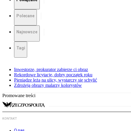
Polecane
Najnowsze
Tagi
Inwestorze, prokurator zabierze ci obraz
Rekordowe licytacje, dobry początek roku
Pieniądze leżą na ulicy, wystarczy się schylić
Zdrożeją obrazy malarzy kolorystów
Promowane treści
KONTAKT
O nas