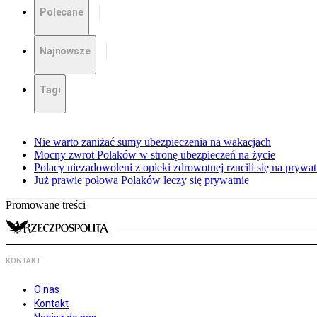
Polecane
Najnowsze
Tagi
Nie warto zaniżać sumy ubezpieczenia na wakacjach
Mocny zwrot Polaków w stronę ubezpieczeń na życie
Polacy niezadowoleni z opieki zdrowotnej rzucili się na prywat
Już prawie połowa Polaków leczy się prywatnie
Promowane treści
KONTAKT
O nas
Kontakt