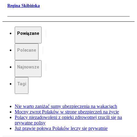
Regina Skibińska
Powiązane
Polecane
Najnowsze
Tagi
Nie warto zaniżać sumy ubezpieczenia na wakacjach
Mocny zwrot Polaków w stronę ubezpieczeń na życie
Polacy niezadowoleni z opieki zdrowotnej rzucili się na
prywatne polisy
Już prawie połowa Polaków leczy się prywatnie