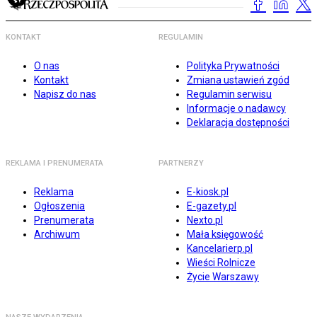
KONTAKT
REGULAMIN
O nas
Polityka Prywatności
Kontakt
Zmiana ustawień zgód
Napisz do nas
Regulamin serwisu
Informacje o nadawcy
Deklaracja dostępności
REKLAMA I PRENUMERATA
PARTNERZY
Reklama
E-kiosk.pl
Ogłoszenia
E-gazety.pl
Prenumerata
Nexto.pl
Archiwum
Mała księgowość
Kancelarierp.pl
Wieści Rolnicze
Życie Warszawy