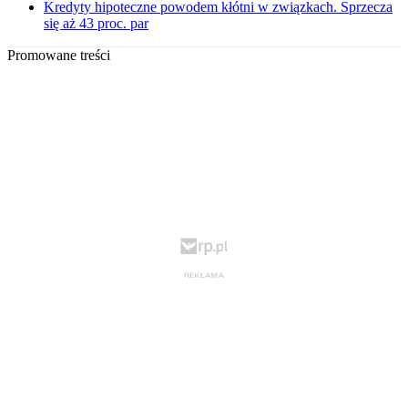
Kredyty hipoteczne powodem kłótni w związkach. Sprzecza
się aż 43 proc. par
Promowane treści