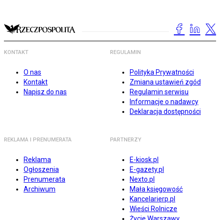
KONTAKT
REGULAMIN
O nas
Polityka Prywatności
Kontakt
Zmiana ustawień zgód
Napisz do nas
Regulamin serwisu
Informacje o nadawcy
Deklaracja dostępności
REKLAMA I PRENUMERATA
PARTNERZY
Reklama
E-kiosk.pl
Ogłoszenia
E-gazety.pl
Prenumerata
Nexto.pl
Archiwum
Mała księgowość
Kancelarierp.pl
Wieści Rolnicze
Życie Warszawy