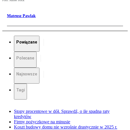
Foto: Adobe Stock
Mateusz Pawlak
Powiązane
Polecane
Najnowsze
Tagi
Stopy procentowe w dół. Sprawdź, o ile spadną raty
kredytów
Firmy pożyczkowe na minusie
Koszt budowy domu nie wzrośnie drastycznie w 2025 r.