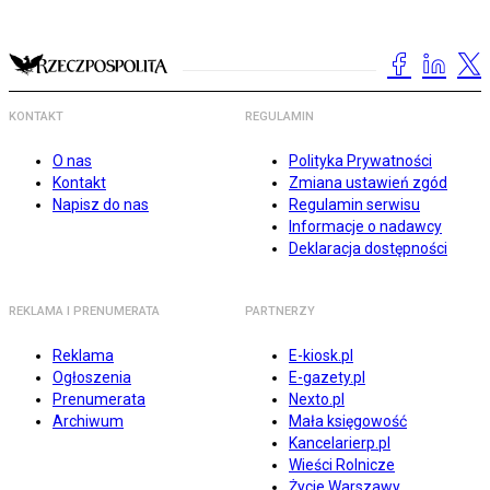
KONTAKT
REGULAMIN
O nas
Polityka Prywatności
Kontakt
Zmiana ustawień zgód
Napisz do nas
Regulamin serwisu
Informacje o nadawcy
Deklaracja dostępności
REKLAMA I PRENUMERATA
PARTNERZY
Reklama
E-kiosk.pl
Ogłoszenia
E-gazety.pl
Prenumerata
Nexto.pl
Archiwum
Mała księgowość
Kancelarierp.pl
Wieści Rolnicze
Życie Warszawy