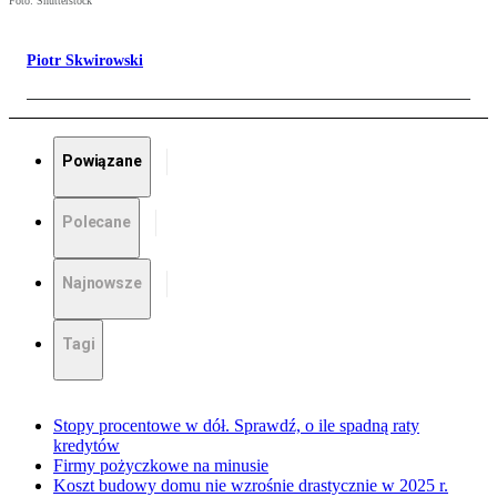
Foto: Shutterstock
Piotr Skwirowski
Powiązane
Polecane
Najnowsze
Tagi
Stopy procentowe w dół. Sprawdź, o ile spadną raty
kredytów
Firmy pożyczkowe na minusie
Koszt budowy domu nie wzrośnie drastycznie w 2025 r.