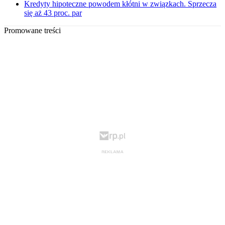
Kredyty hipoteczne powodem kłótni w związkach. Sprzecza
się aż 43 proc. par
Promowane treści