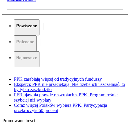
Powiązane
Polecane
Najnowsze
PPK zarabiają więcej od tradycyjnych funduszy
Eksperci: PPK nie przeciekają. Nie trzeba ich uszczelniać, to
by tylko zaszkodziło
PFR ujawnia prawdę o zwrotach z PPK. Program rośnie
szybciej niż wypłaty
Coraz więcej Polaków wybiera PPK. Partycypacja
przekroczyła 60 procent
Promowane treści