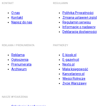
KONTAKT
REGULAMIN
O nas
Polityka Prywatności
Kontakt
Zmiana ustawień zgód
Napisz do nas
Regulamin serwisu
Informacje o nadawcy
Deklaracja dostępności
REKLAMA I PRENUMERATA
PARTNERZY
Reklama
E-kiosk.pl
Ogłoszenia
E-gazety.pl
Prenumerata
Nexto.pl
Archiwum
Mała księgowość
Kancelarierp.pl
Wieści Rolnicze
Życie Warszawy
NASZE WYDARZENIA