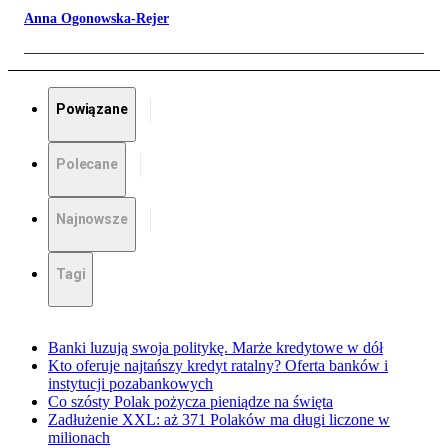
Anna Ogonowska-Rejer
Powiązane
Polecane
Najnowsze
Tagi
Banki luzują swoja politykę. Marże kredytowe w dół
Kto oferuje najtańszy kredyt ratalny? Oferta banków i
instytucji pozabankowych
Co szósty Polak pożycza pieniądze na święta
Zadłużenie XXL: aż 371 Polaków ma długi liczone w
milionach