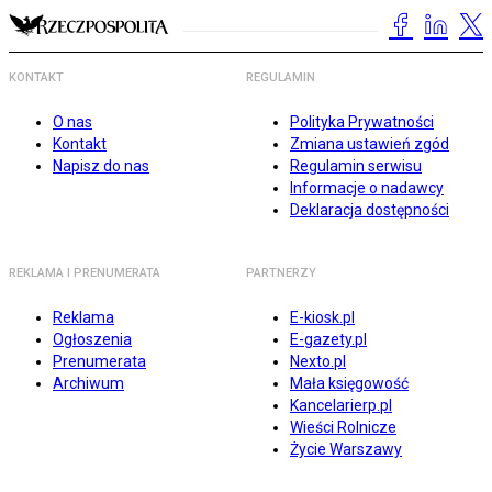
KONTAKT
REGULAMIN
O nas
Polityka Prywatności
Kontakt
Zmiana ustawień zgód
Napisz do nas
Regulamin serwisu
Informacje o nadawcy
Deklaracja dostępności
REKLAMA I PRENUMERATA
PARTNERZY
Reklama
E-kiosk.pl
Ogłoszenia
E-gazety.pl
Prenumerata
Nexto.pl
Archiwum
Mała księgowość
Kancelarierp.pl
Wieści Rolnicze
Życie Warszawy