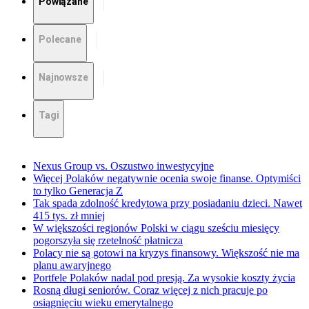
Powiązane
Polecane
Najnowsze
Tagi
Nexus Group vs. Oszustwo inwestycyjne
Więcej Polaków negatywnie ocenia swoje finanse. Optymiści
to tylko Generacja Z
Tak spada zdolność kredytowa przy posiadaniu dzieci. Nawet
415 tys. zł mniej
W większości regionów Polski w ciągu sześciu miesięcy
pogorszyła się rzetelność płatnicza
Polacy nie są gotowi na kryzys finansowy. Większość nie ma
planu awaryjnego
Portfele Polaków nadal pod presją. Za wysokie koszty życia
Rosną długi seniorów. Coraz więcej z nich pracuje po
osiągnięciu wieku emerytalnego