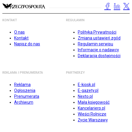
KONTAKT
REGULAMIN
O nas
Polityka Prywatności
Kontakt
Zmiana ustawień zgód
Napisz do nas
Regulamin serwisu
Informacje o nadawcy
Deklaracja dostępności
REKLAMA I PRENUMERATA
PARTNERZY
Reklama
E-kiosk.pl
Ogłoszenia
E-gazety.pl
Prenumerata
Nexto.pl
Archiwum
Mała księgowość
Kancelarierp.pl
Wieści Rolnicze
Życie Warszawy