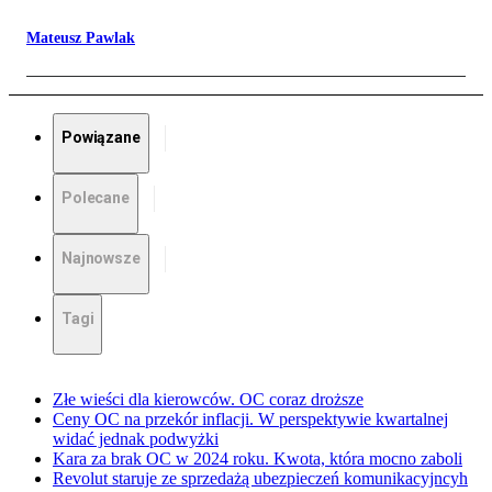
Mateusz Pawlak
Powiązane
Polecane
Najnowsze
Tagi
Złe wieści dla kierowców. OC coraz droższe
Ceny OC na przekór inflacji. W perspektywie kwartalnej
widać jednak podwyżki
Kara za brak OC w 2024 roku. Kwota, która mocno zaboli
Revolut staruje ze sprzedażą ubezpieczeń komunikacyjncyh