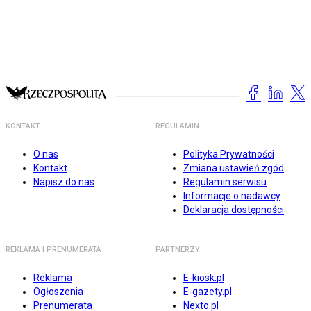
KONTAKT
REGULAMIN
O nas
Polityka Prywatności
Kontakt
Zmiana ustawień zgód
Napisz do nas
Regulamin serwisu
Informacje o nadawcy
Deklaracja dostępności
REKLAMA I PRENUMERATA
PARTNERZY
Reklama
E-kiosk.pl
Ogłoszenia
E-gazety.pl
Prenumerata
Nexto.pl