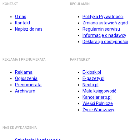
KONTAKT
REGULAMIN
O nas
Polityka Prywatności
Kontakt
Zmiana ustawień zgód
Napisz do nas
Regulamin serwisu
Informacje o nadawcy
Deklaracja dostępności
REKLAMA I PRENUMERATA
PARTNERZY
Reklama
E-kiosk.pl
Ogłoszenia
E-gazety.pl
Prenumerata
Nexto.pl
Archiwum
Mała księgowość
Kancelarierp.pl
Wieści Rolnicze
Życie Warszawy
NASZE WYDARZENIA