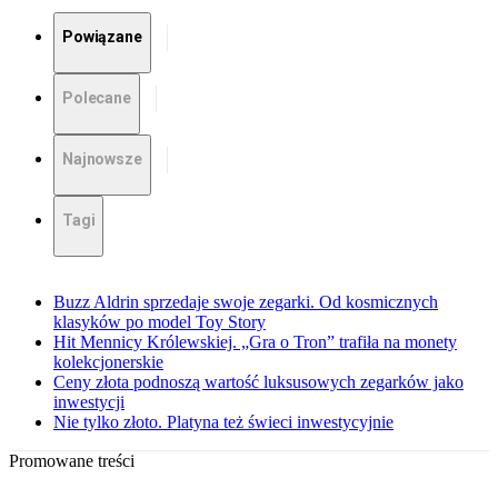
Powiązane
Polecane
Najnowsze
Tagi
Buzz Aldrin sprzedaje swoje zegarki. Od kosmicznych
klasyków po model Toy Story
Hit Mennicy Królewskiej. „Gra o Tron” trafiła na monety
kolekcjonerskie
Ceny złota podnoszą wartość luksusowych zegarków jako
inwestycji
Nie tylko złoto. Platyna też świeci inwestycyjnie
Promowane treści