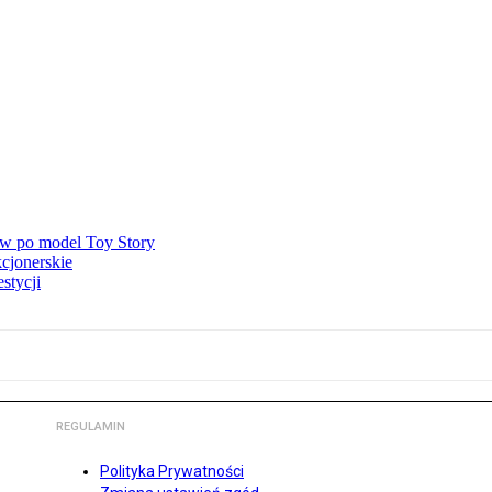
ów po model Toy Story
kcjonerskie
stycji
REGULAMIN
Polityka Prywatności