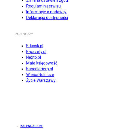
Zmiana ustawień zgód
Regulamin serwisu
Informacje o nadawcy
Deklaracja dostępności
PARTNERZY
E-kiosk.pl
E-gazety.pl
Nexto.pl
Mała księgowość
Kancelarierp.pl
Wieści Rolnicze
Życie Warszawy
KALENDARIUM