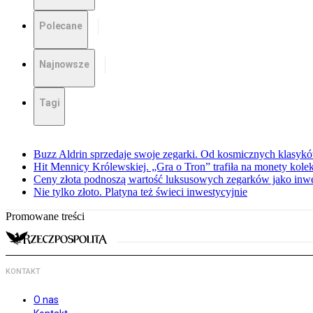
Polecane
Najnowsze
Tagi
Buzz Aldrin sprzedaje swoje zegarki. Od kosmicznych klasyk
Hit Mennicy Królewskiej. „Gra o Tron” trafiła na monety kole
Ceny złota podnoszą wartość luksusowych zegarków jako inwe
Nie tylko złoto. Platyna też świeci inwestycyjnie
Promowane treści
KONTAKT
O nas