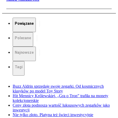
Powiązane
Polecane
Najnowsze
Tagi
Buzz Aldrin sprzedaje swoje zegarki. Od kosmicznych
klasyków po model Toy Story
Hit Mennicy Królewskiej. „Gra o Tron” trafiła na monety
kolekcjonerskie
Ceny złota podnoszą wartość luksusowych zegarków jako
inwestycji
Nie tylko złoto. Platyna też świeci inwestycyjnie