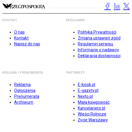
KONTAKT
REGULAMIN
O nas
Polityka Prywatności
Kontakt
Zmiana ustawień zgód
Napisz do nas
Regulamin serwisu
Informacje o nadawcy
Deklaracja dostępności
REKLAMA I PRENUMERATA
PARTNERZY
Reklama
E-kiosk.pl
Ogłoszenia
E-gazety.pl
Prenumerata
Nexto.pl
Archiwum
Mała księgowość
Kancelarierp.pl
Wieści Rolnicze
Życie Warszawy