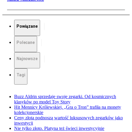
Powiązane
Polecane
Najnowsze
Tagi
Buzz Aldrin sprzedaje swoje zegarki. Od kosmicznych
klasyków po model Toy Story
Hit Mennicy Królewskiej. „Gra o Tron” trafiła na monety
kolekcjonerskie
Ceny złota podnoszą wartość luksusowych zegarków jako
inwestycji
Nie tylko złoto. Platyna też świeci inwestycyjnie