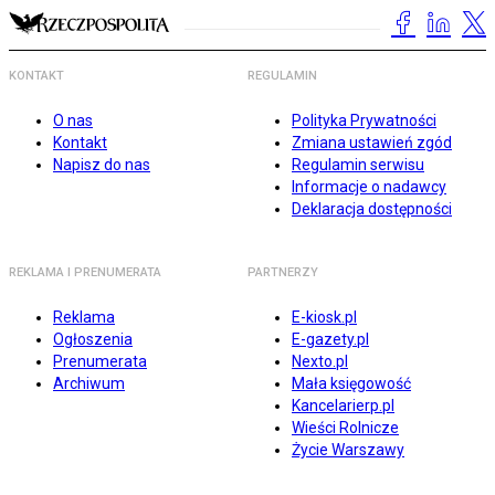
KONTAKT
REGULAMIN
O nas
Polityka Prywatności
Kontakt
Zmiana ustawień zgód
Napisz do nas
Regulamin serwisu
Informacje o nadawcy
Deklaracja dostępności
REKLAMA I PRENUMERATA
PARTNERZY
Reklama
E-kiosk.pl
Ogłoszenia
E-gazety.pl
Prenumerata
Nexto.pl
Archiwum
Mała księgowość
Kancelarierp.pl
Wieści Rolnicze
Życie Warszawy