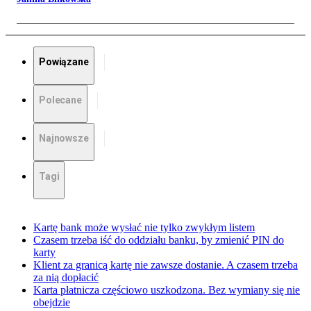
Powiązane
Polecane
Najnowsze
Tagi
Kartę bank może wysłać nie tylko zwykłym listem
Czasem trzeba iść do oddziału banku, by zmienić PIN do
karty
Klient za granicą kartę nie zawsze dostanie. A czasem trzeba
za nią dopłacić
Karta płatnicza częściowo uszkodzona. Bez wymiany się nie
obejdzie