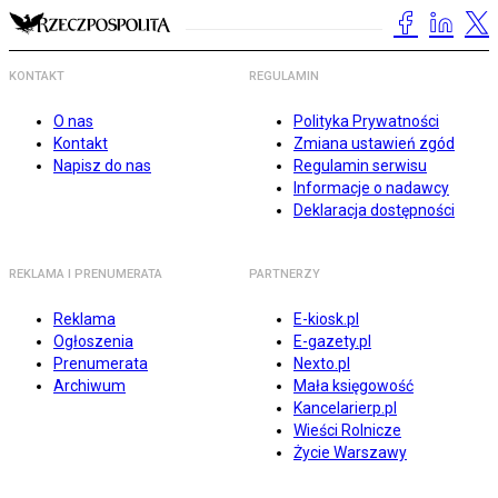
KONTAKT
REGULAMIN
O nas
Polityka Prywatności
Kontakt
Zmiana ustawień zgód
Napisz do nas
Regulamin serwisu
Informacje o nadawcy
Deklaracja dostępności
REKLAMA I PRENUMERATA
PARTNERZY
Reklama
E-kiosk.pl
Ogłoszenia
E-gazety.pl
Prenumerata
Nexto.pl
Archiwum
Mała księgowość
Kancelarierp.pl
Wieści Rolnicze
Życie Warszawy