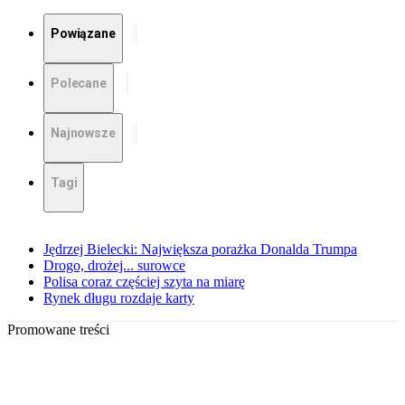
Powiązane
Polecane
Najnowsze
Tagi
Jędrzej Bielecki: Największa porażka Donalda Trumpa
Drogo, drożej... surowce
Polisa coraz częściej szyta na miarę
Rynek długu rozdaje karty
Promowane treści