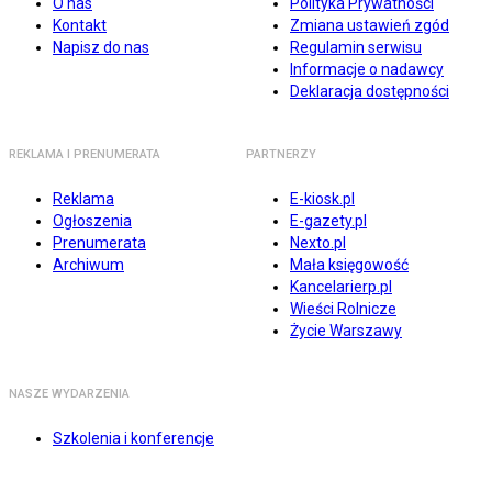
O nas
Polityka Prywatności
Kontakt
Zmiana ustawień zgód
Napisz do nas
Regulamin serwisu
Informacje o nadawcy
Deklaracja dostępności
REKLAMA I PRENUMERATA
PARTNERZY
Reklama
E-kiosk.pl
Ogłoszenia
E-gazety.pl
Prenumerata
Nexto.pl
Archiwum
Mała księgowość
Kancelarierp.pl
Wieści Rolnicze
Życie Warszawy
NASZE WYDARZENIA
Szkolenia i konferencje