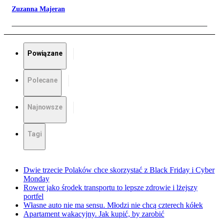
Zuzanna Majeran
Powiązane
Polecane
Najnowsze
Tagi
Dwie trzecie Polaków chce skorzystać z Black Friday i Cyber
Monday
Rower jako środek transportu to lepsze zdrowie i lżejszy
portfel
Własne auto nie ma sensu. Młodzi nie chcą czterech kółek
Apartament wakacyjny. Jak kupić, by zarobić