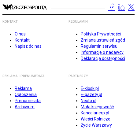
KONTAKT
REGULAMIN
O nas
Polityka Prywatności
Kontakt
Zmiana ustawień zgód
Napisz do nas
Regulamin serwisu
Informacje o nadawcy
Deklaracja dostępności
REKLAMA I PRENUMERATA
PARTNERZY
Reklama
E-kiosk.pl
Ogłoszenia
E-gazety.pl
Prenumerata
Nexto.pl
Archiwum
Mała księgowość
Kancelarierp.pl
Wieści Rolnicze
Życie Warszawy