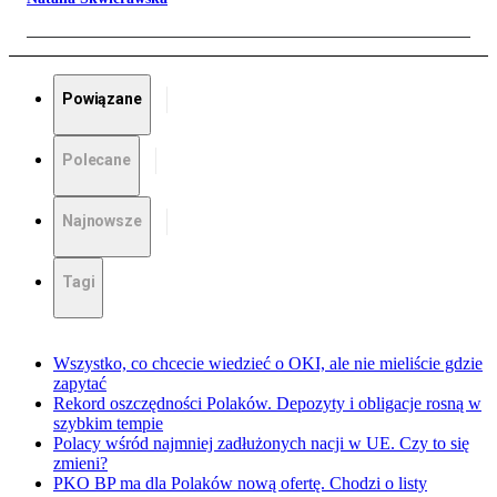
Powiązane
Polecane
Najnowsze
Tagi
Wszystko, co chcecie wiedzieć o OKI, ale nie mieliście gdzie
zapytać
Rekord oszczędności Polaków. Depozyty i obligacje rosną w
szybkim tempie
Polacy wśród najmniej zadłużonych nacji w UE. Czy to się
zmieni?
PKO BP ma dla Polaków nową ofertę. Chodzi o listy