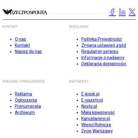
KONTAKT
REGULAMIN
O nas
Polityka Prywatności
Kontakt
Zmiana ustawień zgód
Napisz do nas
Regulamin serwisu
Informacje o nadawcy
Deklaracja dostępności
REKLAMA I PRENUMERATA
PARTNERZY
Reklama
E-kiosk.pl
Ogłoszenia
E-gazety.pl
Prenumerata
Nexto.pl
Archiwum
Mała księgowość
Kancelarierp.pl
Wieści Rolnicze
Życie Warszawy