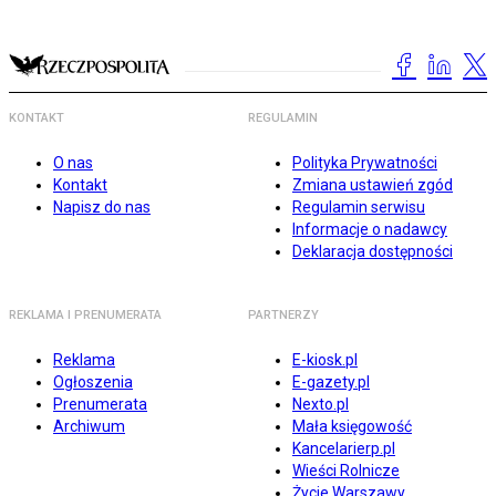
KONTAKT
REGULAMIN
O nas
Polityka Prywatności
Kontakt
Zmiana ustawień zgód
Napisz do nas
Regulamin serwisu
Informacje o nadawcy
Deklaracja dostępności
REKLAMA I PRENUMERATA
PARTNERZY
Reklama
E-kiosk.pl
Ogłoszenia
E-gazety.pl
Prenumerata
Nexto.pl
Archiwum
Mała księgowość
Kancelarierp.pl
Wieści Rolnicze
Życie Warszawy