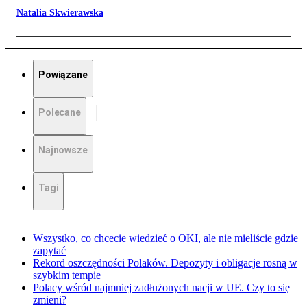
Natalia Skwierawska
Powiązane
Polecane
Najnowsze
Tagi
Wszystko, co chcecie wiedzieć o OKI, ale nie mieliście gdzie
zapytać
Rekord oszczędności Polaków. Depozyty i obligacje rosną w
szybkim tempie
Polacy wśród najmniej zadłużonych nacji w UE. Czy to się
zmieni?