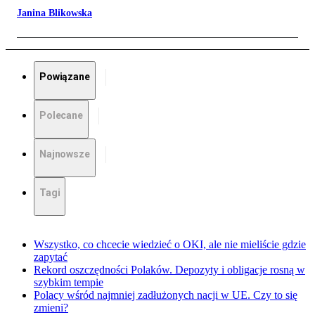
Janina Blikowska
Powiązane
Polecane
Najnowsze
Tagi
Wszystko, co chcecie wiedzieć o OKI, ale nie mieliście gdzie
zapytać
Rekord oszczędności Polaków. Depozyty i obligacje rosną w
szybkim tempie
Polacy wśród najmniej zadłużonych nacji w UE. Czy to się
zmieni?