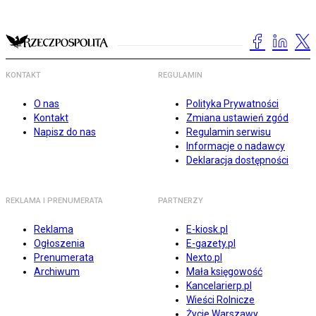
KONTAKT
REGULAMIN
O nas
Polityka Prywatności
Kontakt
Zmiana ustawień zgód
Napisz do nas
Regulamin serwisu
Informacje o nadawcy
Deklaracja dostępności
REKLAMA I PRENUMERATA
PARTNERZY
Reklama
E-kiosk.pl
Ogłoszenia
E-gazety.pl
Prenumerata
Nexto.pl
Archiwum
Mała księgowość
Kancelarierp.pl
Wieści Rolnicze
Życie Warszawy