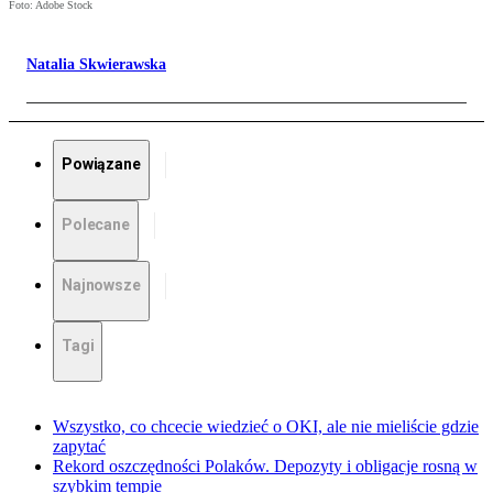
Foto: Adobe Stock
Natalia Skwierawska
Powiązane
Polecane
Najnowsze
Tagi
Wszystko, co chcecie wiedzieć o OKI, ale nie mieliście gdzie
zapytać
Rekord oszczędności Polaków. Depozyty i obligacje rosną w
szybkim tempie