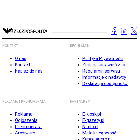
KONTAKT
REGULAMIN
O nas
Polityka Prywatności
Kontakt
Zmiana ustawień zgód
Napisz do nas
Regulamin serwisu
Informacje o nadawcy
Deklaracja dostępności
REKLAMA I PRENUMERATA
PARTNERZY
Reklama
E-kiosk.pl
Ogłoszenia
E-gazety.pl
Prenumerata
Nexto.pl
Archiwum
Mała księgowość
Kancelarierp.pl