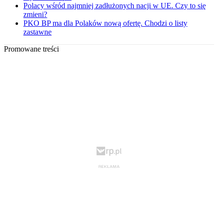
Polacy wśród najmniej zadłużonych nacji w UE. Czy to się
zmieni?
PKO BP ma dla Polaków nową ofertę. Chodzi o listy
zastawne
Promowane treści