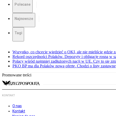
Polecane
Najnowsze
Tagi
Wszystko, co chcecie wiedzieć o OKI, ale nie mieliście gdzie 
Rekord oszczędności Polaków. Depozyty i obligacje rosną w 
Polacy wśród najmniej zadłużonych nacji w UE. Czy to się zm
PKO BP ma dla Polaków nową ofertę. Chodzi o listy zastawne
Promowane treści
KONTAKT
O nas
Kontakt