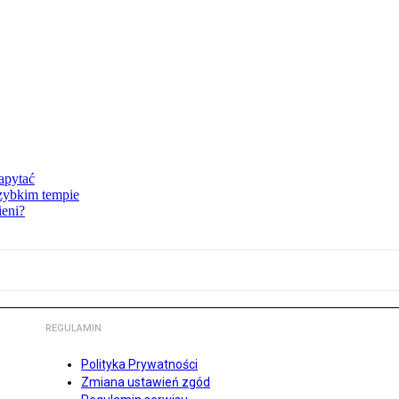
zapytać
szybkim tempie
ieni?
REGULAMIN
Polityka Prywatności
Zmiana ustawień zgód