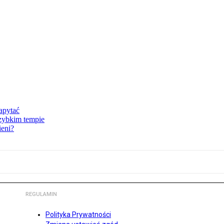
zapytać
szybkim tempie
ieni?
REGULAMIN
Polityka Prywatności