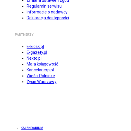
Zmiana ustawień zgód
Regulamin serwisu
Informacje o nadawcy
Deklaracja dostępności
PARTNERZY
E-kiosk.pl
E-gazety.pl
Nexto.pl
Mała księgowość
Kancelarierp.pl
Wieści Rolnicze
Życie Warszawy
KALENDARIUM