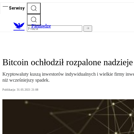
Serwisy
P
ieniądze
Bitcoin ochłodził rozpalone nadzieje
Kryptowaluty kuszą inwestorów indywidualnych i wielkie firmy inwes
niż wcześniejszy spadek.
Publikacja:
31.05.2021 21:08