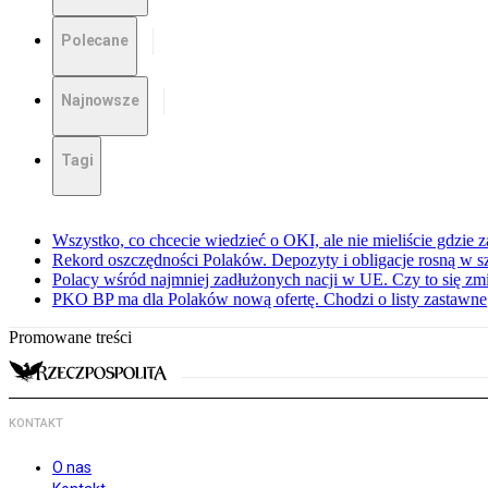
Polecane
Najnowsze
Tagi
Wszystko, co chcecie wiedzieć o OKI, ale nie mieliście gdzie 
Rekord oszczędności Polaków. Depozyty i obligacje rosną w 
Polacy wśród najmniej zadłużonych nacji w UE. Czy to się zm
PKO BP ma dla Polaków nową ofertę. Chodzi o listy zastawne
Promowane treści
KONTAKT
O nas