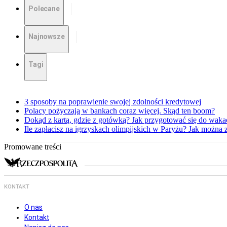
Polecane
Najnowsze
Tagi
3 sposoby na poprawienie swojej zdolności kredytowej
Polacy pożyczają w bankach coraz więcej. Skąd ten boom?
Dokąd z kartą, gdzie z gotówką? Jak przygotować się do waka
Ile zapłacisz na igrzyskach olimpijskich w Paryżu? Jak można 
Promowane treści
KONTAKT
O nas
Kontakt