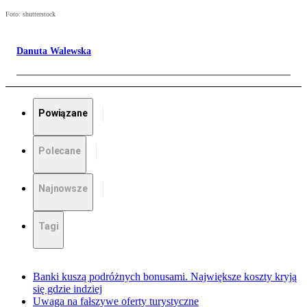
Foto: shutterstock
Danuta Walewska
Powiązane
Polecane
Najnowsze
Tagi
Banki kuszą podróżnych bonusami. Największe koszty kryją
się gdzie indziej
Uwaga na fałszywe oferty turystyczne