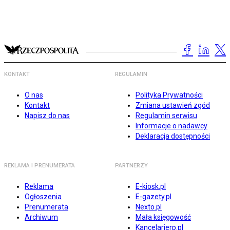
KONTAKT
REGULAMIN
O nas
Polityka Prywatności
Kontakt
Zmiana ustawień zgód
Napisz do nas
Regulamin serwisu
Informacje o nadawcy
Deklaracja dostępności
REKLAMA I PRENUMERATA
PARTNERZY
Reklama
E-kiosk.pl
Ogłoszenia
E-gazety.pl
Prenumerata
Nexto.pl
Archiwum
Mała księgowość
Kancelarierp.pl