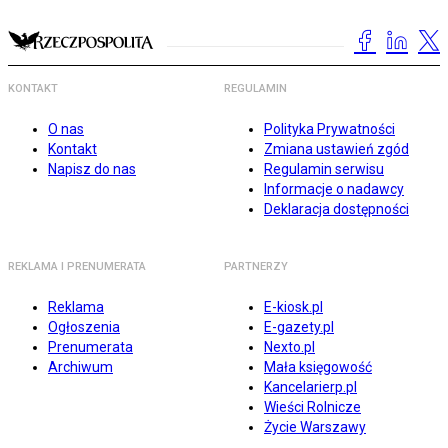
KONTAKT
REGULAMIN
O nas
Polityka Prywatności
Kontakt
Zmiana ustawień zgód
Napisz do nas
Regulamin serwisu
Informacje o nadawcy
Deklaracja dostępności
REKLAMA I PRENUMERATA
PARTNERZY
Reklama
E-kiosk.pl
Ogłoszenia
E-gazety.pl
Prenumerata
Nexto.pl
Archiwum
Mała księgowość
Kancelarierp.pl
Wieści Rolnicze
Życie Warszawy