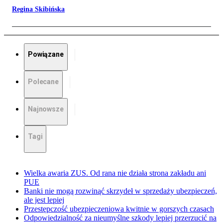
Regina Skibińska
Powiązane
Polecane
Najnowsze
Tagi
Wielka awaria ZUS. Od rana nie działa strona zakładu ani
PUE
Banki nie mogą rozwinąć skrzydeł w sprzedaży ubezpieczeń,
ale jest lepiej
Przestępczość ubezpieczeniowa kwitnie w gorszych czasach
Odpowiedzialność za nieumyślne szkody lepiej przerzucić na